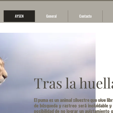
AYSEN
General
Contacto
Tras la huel
El puma es un animal silvestre que vive lib
de búsqueda y rastreo será inolvidable y 
posibilidad de no lograr un avistamiento 