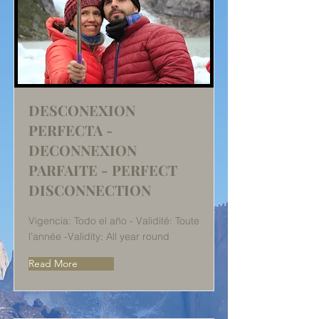
DESCONEXION
PERFECTA -
DECONNEXION
PARFAITE - PERFECT
DISCONNECTION
Vigencia: Todo el año - Validité: Toute
l’année -Validity: All year round
Read More