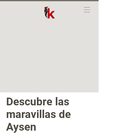
Descubre las
maravillas
de
Aysen