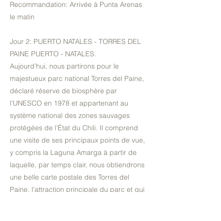
Recommandation: Arrivée à Punta Arenas
le matin
Jour 2: PUERTO NATALES - TORRES DEL
PAINE PUERTO - NATALES.
Aujourd’hui, nous partirons pour le
majestueux parc national Torres del Paine,
déclaré réserve de biosphère par
l’UNESCO en 1978 et appartenant au
système national des zones sauvages
protégées de l’État du Chili. Il comprend
une visite de ses principaux points de vue,
y compris la Laguna Amarga à partir de
laquelle, par temps clair, nous obtiendrons
une belle carte postale des Torres del
Paine, l’attraction principale du parc et qui
fait partie de la Cordillère Paine. L’itinéraire
comprend également une visite aux points