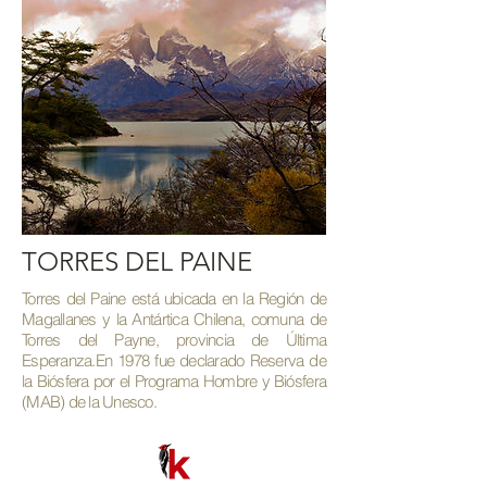
TORRES DEL PAINE
Torres del Paine está ubicada en la Región de
Magallanes y la Antártica Chilena, comuna de
Torres del Payne, provincia de Última
Esperanza.En 1978 fue declarado Reserva de
la Biósfera por el Programa Hombre y Biósfera
(MAB) de la Unesco.